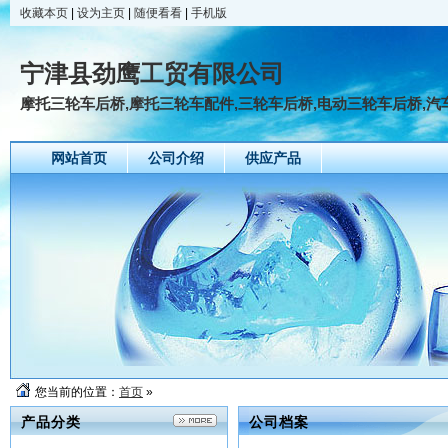
收藏本页
|
设为主页
|
随便看看
|
手机版
宁津县劲鹰工贸有限公司
摩托三轮车后桥,摩托三轮车配件,三轮车后桥,电动三轮车后桥,汽车后
网站首页
公司介绍
供应产品
您当前的位置：
首页
»
产品分类
公司档案